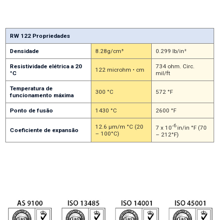
Para obter o melhor corte, ajuste a temperatura e a velocidade de corte. O
tipo de material e a respetiva densidade influenciam a velocidade de corte.
RW 122 Propriedades
Densidade
8.28g/cm³
0.299 lb/in²
Resistividade elétrica a 20
734 ohm. Circ.
122 microhm • cm
°C
mil/ft
Temperatura de
300 °C
572 °F
funcionamento máxima
Ponto de fusão
1430 °C
2600 °F
-6
12.6 µm/m °C (20
7 x 10
in/in °F (70
Coeficiente de expansão
– 100°C)
– 212°F)