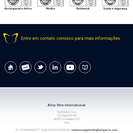
Entre em contato conosco para mais informações
Alloy Wire International
Sagittaurus s.a.s.
Via Rigoletto 55
36020 Castegnero (VI)
Italy
Tel: 0039044402677 | Mob: 00393318084924 |
stefanocappelletti@alloywire.com