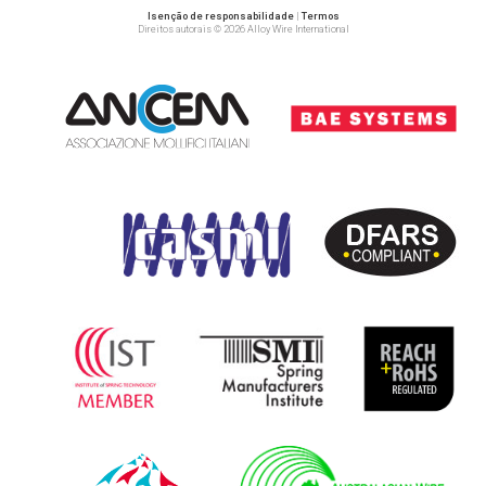
Isenção de responsabilidade
|
Termos
Direitos autorais © 2026 Alloy Wire International