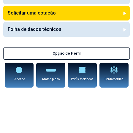
Solicitar uma cotação
Folha de dados técnicos
Opção de Perfil
Redondo
Arame plano
Perfis moldados
Corda/cordão
Arames de corte quente de resistência
elevada RW 122
Disponível em qualquer 'opção de perfil'
Estes arames de corte quente possuem uma resistência elevada a
temperaturas elevadas e são utilizados para cortar poliestireno expandido
(EPS) e / ou sacos em polipropileno tecido com termosselagem.