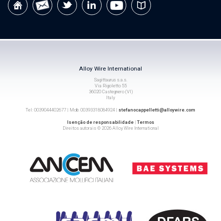
Alloy Wire International
Sagittaurus s.a.s.
Via Rigoletto 55
36020 Castegnero (VI)
Italy
Tel: 0039044402677 | Mob: 00393318084924 |
stefanocappelletti@alloywire.com
Isenção de responsabilidade
|
Termos
Direitos autorais © 2026 Alloy Wire International