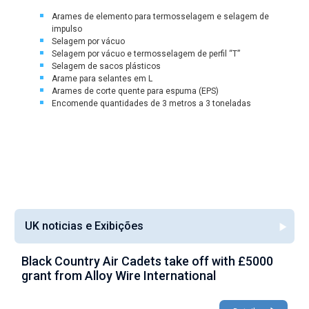
Arames de elemento para termosselagem e selagem de
impulso
Selagem por vácuo
Selagem por vácuo e termosselagem de perfil “T”
Selagem de sacos plásticos
Arame para selantes em L
Arames de corte quente para espuma (EPS)
Encomende quantidades de
3 metros
a 3 toneladas
UK noticias e Exibições
Black Country Air Cadets take off with £5000
A
grant from Alloy Wire International
g