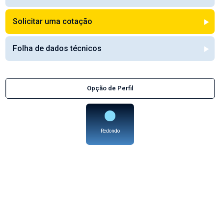
Solicitar uma cotação
Folha de dados técnicos
Opção de Perfil
Redondo
Titanium Grade 2
Disponível em qualquer 'opção de perfil'
Bom rácio resistência-peso, que se conserva a altas temperaturas
Titanium Grade 2 é também conhecido como Timetal 50A, Titan Grade 1 e
Allvac 40.