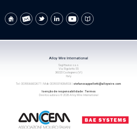
Alloy Wire International
Sagittaurus s.a.s.
Via Rigoletto 55
36020 Castegnero (VI)
Italy
Tel: 0039044402677 | Mob: 00393318084924 |
stefanocappelletti@alloywire.com
Isenção de responsabilidade
|
Termos
Direitos autorais © 2026 Alloy Wire International