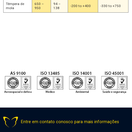
Têmpera de
650 –
94 –
-200 to +400
-330 to +750
mola
950
138
As gamas de força tênsil acima são os valores típicos. Se precisar de
valores diferentes, por favor, solicite-os.
Entre em contato conosco para mais informações