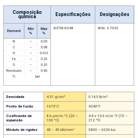
Composição
Especificações
Designações
química
ASTM B348
W.Nr. 3.7035
Min
Max
Element
%
%
ASTM F67
UNS R50400
N
–
0.03
C
–
0.08
AWS 152
H
–
0.015
Fe
–
0.25
O
–
0.25
Residuals
–
0.40
Ti
bal
Densidade
4.51 g/cm³
0.163 lb/in³
Ponto de fusão
1670°C
3040°F
Coeficiente de
8.6 μm/m °C (20 –
4.8 x 10-6 in/in °F (70 –
expansão
100 °C)
212 °F)
Módulo de rigidez
40 – 45 kN/mm²
5800 – 6530 ksi