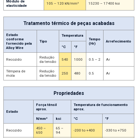
Módulo de
105 – 120 kN/mm²
15230 – 17400 ksi
elasticidade
Tratamento térmico de peças acabadas
Estado
Temperatura
conforme
Tempo
Tipo
Arrefecimento
fornecido pela
(Hr)
°C
°F
Alloy Wire
Redução
Recozido
540
1000
0.5 – 2
Ar
da tensão
Têmpera de
Redução
250
480
0.5
Ar
mola
da tensão
Propriedades
Força tênsil
Temperatura de funcionamento
aprox.
aprox.
Estado
N/mm²
ksi
°C
°F
450 –
65 –
Recozido
-200 to +400
-330 to +750
650
94