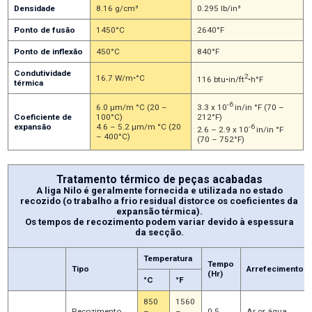
Densidade
8.16 g/cm³
0.295 lb/in³
Ponto de fusão
1450°C
2640°F
Ponto de inflexão
450°C
840°F
Condutividade
2
16.7 W/m•°C
116 btu•in/ft
•h°F
térmica
-6
3.3 x 10
in/in °F (70 –
6.0 µm/m °C (20 –
212°F)
Coeficiente de
100°C)
expansão
4.6 – 5.2 µm/m °C (20
-6
2.6 – 2.9 x 10
in/in °F
– 400°C)
(70 – 752°F)
Tratamento térmico de peças acabadas
A liga Nilo é geralmente fornecida e utilizada no estado
recozido (o trabalho a frio residual distorce os coeficientes da
expansão térmica).
Os tempos de recozimento podem variar devido à espessura
da secção.
Temperatura
Tempo
Tipo
Arrefecimento
(Hr)
°C
°F
850
1560
Recozimento
–
–
0.5
Ar or água