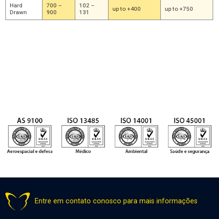
Hard
700 –
102 –
up to +400
up to +750
Drawn
900
131
As gamas de força tênsil acima são os valores típicos. Se precisar de
valores diferentes, por favor, solicite-os.
*Nome comercial do grupo de empresas da Special Metals
Entre em contato conosco para mais informações