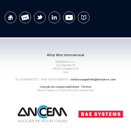
Alloy Wire International
Sagittaurus s.a.s.
Via Rigoletto 55
36020 Castegnero (VI)
Italy
Tel: 0039044402677 | Mob: 00393318084924 |
stefanocappelletti@alloywire.com
Isenção de responsabilidade
|
Termos
Direitos autorais © 2026 Alloy Wire International