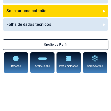
Solicitar uma cotação
Folha de dados técnicos
Opção de Perfil
Redondo
Arame plano
Perfis moldados
Corda/cordão
Nilo® K
Disponível em qualquer 'opção de perfil'
Uma liga em níquel-ferro-cobalto, de expansão controlada que contém 29%
de níquel. O seu coeficiente de expansão (que diminui com o aumento da
temperatura até ao ponto de inflexão), corresponde ao coeficiente de
expansão de vidros borosilicatos e cerâmica de alumínio.