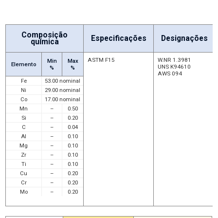
Nilo® K também é conhecido como Kovar, Dilver e Pernifer 2918.
Composição
Especificações
Designações
química
ASTM F15
W.NR 1.3981
Min
Max
Elemento
UNS K94610
%
%
AWS 094
Fe
53.00 nominal
Ni
29.00 nominal
Co
17.00 nominal
Mn
–
0.50
Si
–
0.20
C
–
0.04
Al
–
0.10
Mg
–
0.10
Zr
–
0.10
Ti
–
0.10
Cu
–
0.20
Cr
–
0.20
Mo
–
0.20