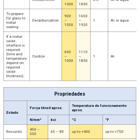
1000
1830
To prepare
900
1650
for glass to
Decarburization
–
–
1
Ar or água
metal
1050
1920
sealing
If a metal
oxide
interface is
required
600
1110
(time and
Oxidize
–
–
1
Ar
temperature
1000
1830
depend on
required
oxide
thickness)
Propriedades
Temperatura de funcionamento
Força tênsil aprox.
aprox.
Estado
N/mm²
ksi
°C
°F
450 –
Recozido
65 – 80
up to +400
up to +750
550