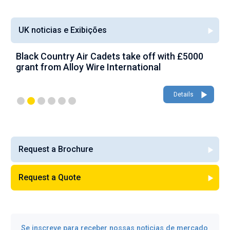
UK noticias e Exibições
Black Country Air Cadets take off with £5000
A
grant from Alloy Wire International
g
Details
Request a Brochure
Request a Quote
Se inscreve para receber nossas noticias de mercado