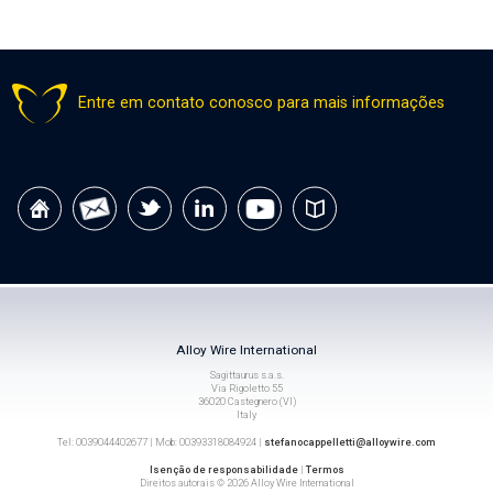
Entre em contato conosco para mais informações
Alloy Wire International
Sagittaurus s.a.s.
Via Rigoletto 55
36020 Castegnero (VI)
Italy
Tel: 0039044402677 | Mob: 00393318084924 |
stefanocappelletti@alloywire.com
Isenção de responsabilidade
|
Termos
Direitos autorais © 2026 Alloy Wire International