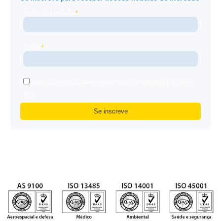
Nome de contacto
*
E-mail
*
Gostaria de optar por receber e-mails de marketing da Alloy
Wire