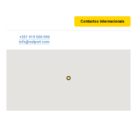
Qatar
Contactos internacionais
Phone:
+351 919 500 090
E-Mail:
info@selport.com