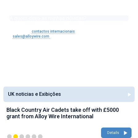
A quem dirijo as minhas dúvidas?
Envie as suas dúvidas para o ponto de venda local da Alloy Wire;
aceda aos
contactos internacionais
ou contacte
sales@alloywire.com
no Reino Unido.
See all FAQ's
UK noticias e Exibições
Black Country Air Cadets take off with £5000
grant from Alloy Wire International
Details