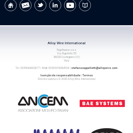
Alloy Wire International
Sagittaurus s.a.s.
Via Rigoletto 55
36020 Castegnero (VI)
Italy
Tel: 0039044402677 | Mob: 00393318084924 |
stefanocappelletti@alloywire.com
Isenção de responsabilidade
|
Termos
Direitos autorais © 2026 Alloy Wire International