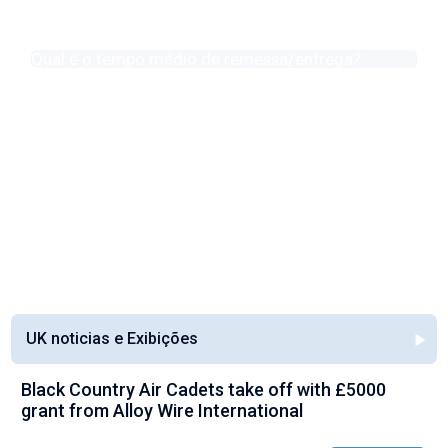
Qual é o tempo médio de remessa/entrega?
O prazo habitual de fabrico / remessa / entrega é de cerca de
três semanas.
Se tiver uma situação de emergência, dispomos de um Serviço
de Fabrico de Emergência.
See all FAQ's
UK noticias e Exibições
Black Country Air Cadets take off with £5000
grant from Alloy Wire International