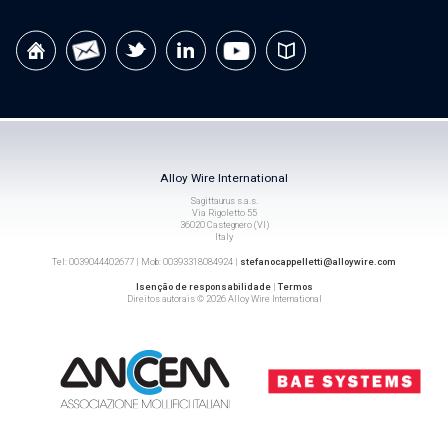
Alloy Wire International
Sagittaurus s.a.s.
Via Rigoletto 55
36020 Castegnero (VI)
Italy
Tel: 0039044402677 | Mob: 00393318084924 |
stefanocappelletti@alloywire.com
Isenção de responsabilidade
|
Termos
Direitos autorais © 2026 Alloy Wire International