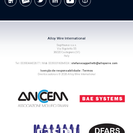
Alloy Wire International
Sagittaurus s.a.s.
Via Rigoletto 55
36020 Castegnero (VI)
Italy
Tel: 0039044402677 | Mob: 00393318084924 |
stefanocappelletti@alloywire.com
Isenção de responsabilidade
|
Termos
Direitos autorais © 2026 Alloy Wire International