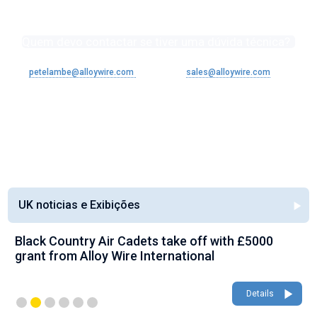
Quem devo contactar se tiver uma dúvida técnica?
Contacte o nosso Diretor Técnico Pete Lambe
petelambe@alloywire.com
alternatively
sales@alloywire.com
See all FAQ's
UK noticias e Exibições
Black Country Air Cadets take off with £5000
grant from Alloy Wire International
Details