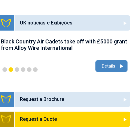
UK noticias e Exibições
Black Country Air Cadets take off with £5000 grant
A
from Alloy Wire International
g
Details
Request a Brochure
Request a Quote