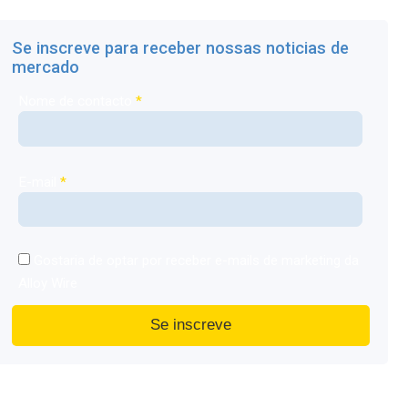
Se inscreve para receber nossas noticias de
mercado
Nome de contacto
*
E-mail
*
Gostaria de optar por receber e-mails de marketing da
Alloy Wire