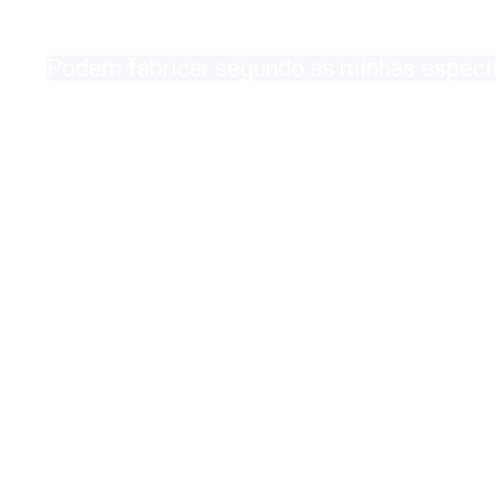
Podem fabricar segundo as minhas especi
Sim, fabricamos segundo as especificações / conceções ind
nossa equipa de produção para confirmar se poderemos cum
Alloy Wire International to toast its 80th birthday
at Wire 2026
See all FAQ's
Details