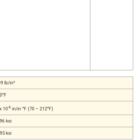
9 lb/in³
0°F
-6
 x 10
in/in °F (70 – 212°F)
96 ksi
95 ksi