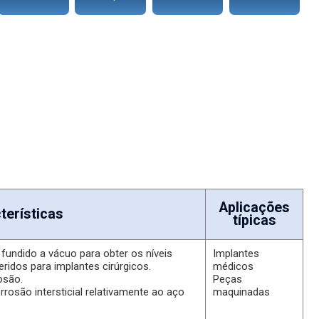
za e ‘limpeza’ requeridos para implantes cirúrgicos Possui uma
Aplicações
terísticas
típicas
fundido a vácuo para obter os níveis
Implantes
ridos para implantes cirúrgicos.
médicos
osão.
Peças
rrosão intersticial relativamente ao aço
maquinadas