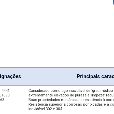
undido a vácuo para obter os níveis extremamente elevados de pure
e intergranular, e à corrosão por picadas e intersticial.
LVM.
ignações
Principais carac
1.4441
Considerado como aço inoxidável de ‘grau médico’ 
31673
extremamente elevados de pureza e ‘limpeza’ reque
163
Boas propriedades mecânicas e resistência à corr
Resistência superior à corrosão por picadas e à co
inoxidável 302 e 304.