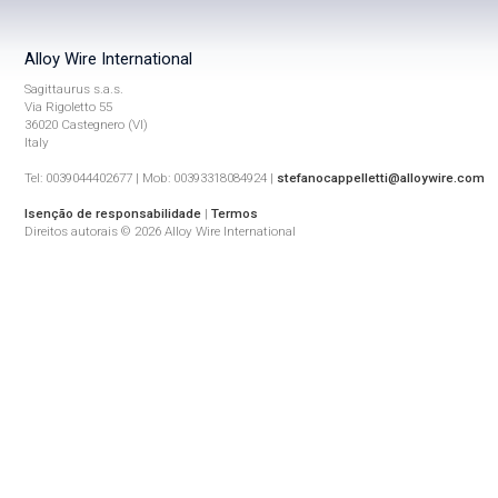
Alloy Wire International
Sagittaurus s.a.s.
Via Rigoletto 55
36020 Castegnero (VI)
Italy
Tel: 0039044402677 | Mob: 00393318084924 |
stefanocappelletti@alloywire.com
Isenção de responsabilidade
|
Termos
Direitos autorais © 2026 Alloy Wire International