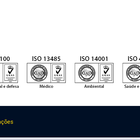
r de valores diferentes, por favor, solicite-os.
ações