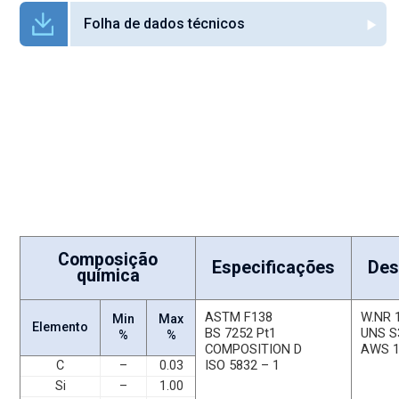
Folha de dados técnicos
Stainless Steel 316LVM
Disponível em qualquer 'opção de perfil'
Considerado como de ‘grau médico’, este aço inoxidável 316 é f
resistência excelente em ambientes fisiológicos, à corrosão geral 
O aço inoxidável 316LVM também é conhecido como AISI 316
Composição
Especificações
Des
química
ASTM F138
W.NR 
Min
Max
Elemento
BS 7252 Pt1
UNS S
%
%
COMPOSITION D
AWS 
ISO 5832 – 1
C
–
0.03
Si
–
1.00