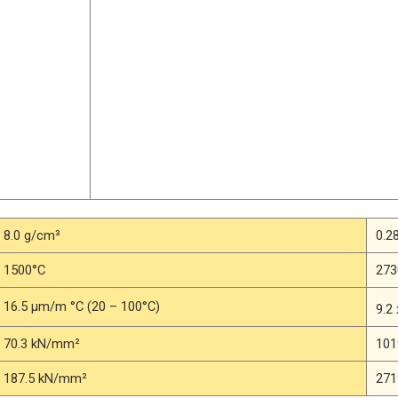
8.0 g/cm³
0.28
1500°C
273
16.5 μm/m °C (20 – 100°C)
9.2
70.3 kN/mm²
101
187.5 kN/mm²
271