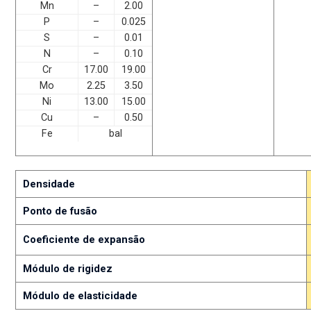
Mn
–
2.00
P
–
0.025
S
–
0.01
N
–
0.10
Cr
17.00
19.00
Mo
2.25
3.50
Ni
13.00
15.00
Cu
–
0.50
Fe
bal
Densidade
Ponto de fusão
Coeficiente de expansão
Módulo de rigidez
Módulo de elasticidade