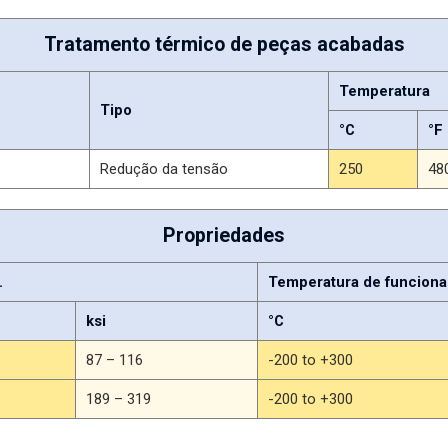
Tratamento térmico de peças acabadas
Temperatura
Tipo
°C
°F
Redução da tensão
250
48
Propriedades
.
Temperatura de funciona
ksi
°C
87 – 116
-200 to +300
189 – 319
-200 to +300