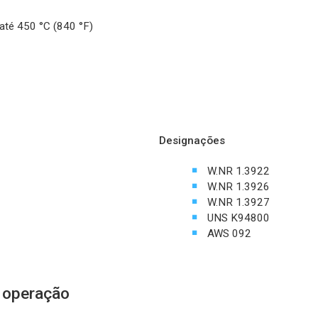
até 450 °C (840 °F)
Designações
W.NR 1.3922
W.NR 1.3926
W.NR 1.3927
UNS K94800
AWS 092
 operação