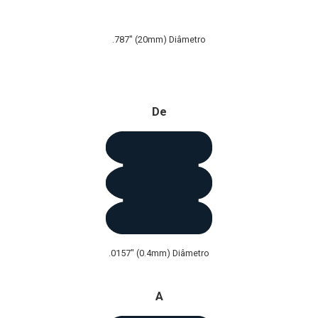
.787" (20mm) Diâmetro
Disponível em bobinas, carretéis e barras retas.
De
.0157" (0.4mm) Diâmetro
A