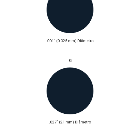
.001” (0.025 mm) Diâmetro
a
.827” (21 mm) Diâmetro
Disponível em bobinas, carretéis e barras retas.