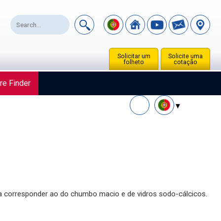
Solicitar um
Solicite uma
folheto
cotação
re Finder
ra corresponder ao do chumbo macio e de vidros sodo-cálcicos.