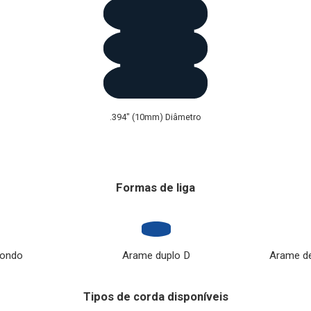
.394" (10mm) Diâmetro
Disponível em bobinas, carretéis e barras retas.
Formas de liga
dondo
Arame duplo D
Arame de
Tipos de corda disponíveis