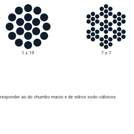
1 x 19
7 x 7
rresponder ao do chumbo macio e de vidros sodo-cálcicos